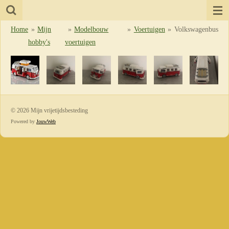
Ga
direct
Home
»
Mijn
»
Modelbouw
»
Voertuigen
»
Volkswagenbus
naar
hobby's
voertuigen
de
hoofdinhoud
© 2026 Mijn vrijetijdsbesteding
Powered by
JouwWeb