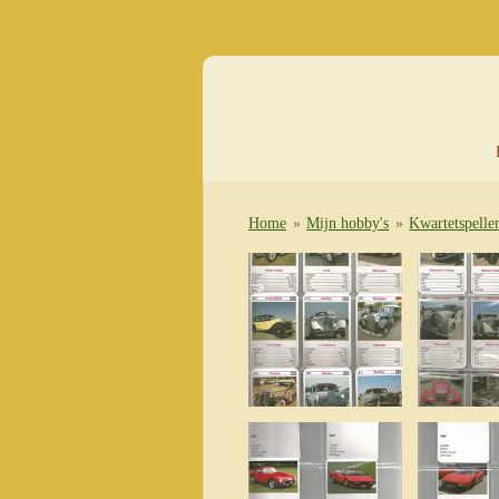
Ga
direct
naar
de
hoofdinhoud
Home
»
Mijn hobby's
»
Kwartetspellen