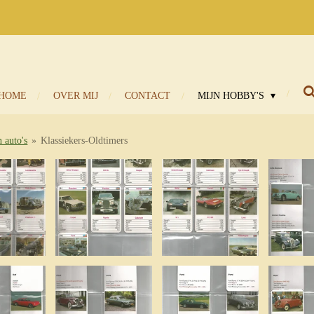
HOME
OVER MIJ
CONTACT
MIJN HOBBY'S
 auto's
»
Klassiekers-Oldtimers