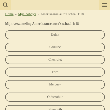
Ga
direct
Home
»
Mijn hobby's
»
Amerikaanse auto's schaal 1:18
naar
de
Mijn verzameling Amerikaanse auto's schaal 1:18
hoofdinhoud
Buick
Cadillac
Chevrolet
Ford
Mercury
Oldsmobile
Plymouth