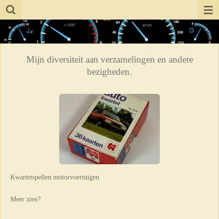
Ga
direct
naar
de
Mijn diversiteit aan verzamelingen en andere
hoofdinhoud
bezigheden.
Kwartetspellen motorvoertuigen
Meer zien?