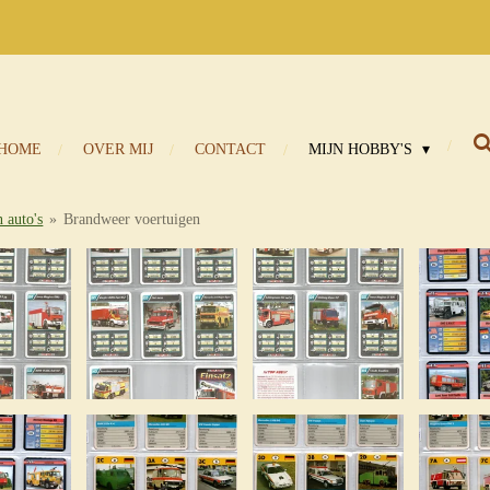
HOME
OVER MIJ
CONTACT
MIJN HOBBY'S
 auto's
»
Brandweer voertuigen