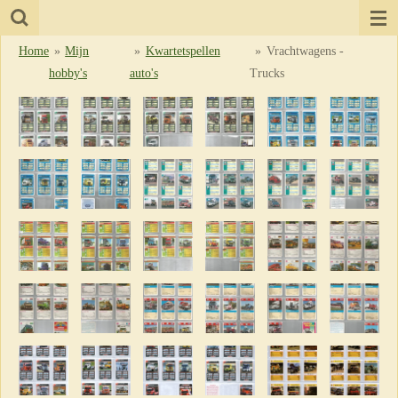
Ga
direct
Home
»
Mijn
»
Kwartetspellen
»
Vrachtwagens -
naar
hobby's
auto's
Trucks
de
hoofdinhoud