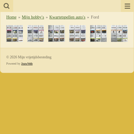
Ga
direct
Home
»
Mijn hobby's
»
Kwartetspellen auto's
»
Ford
naar
de
hoofdinhoud
© 2026 Mijn vrijetijdsbesteding
Powered by
JouwWeb