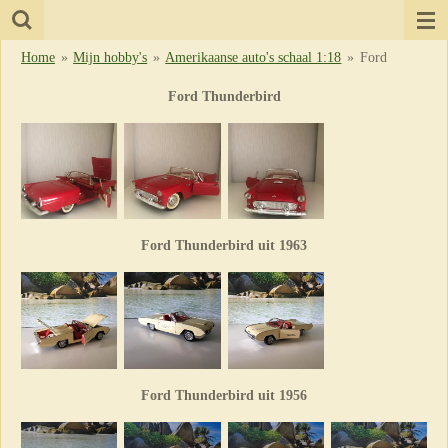
Ga
direct
Home
»
Mijn hobby's
»
Amerikaanse auto's schaal 1:18
»
Ford
naar
de
Ford Thunderbird
hoofdinhoud
Ford Thunderbird uit 1963
Ford Thunderbird uit 1956