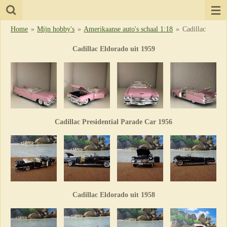
Ga
direct
Home
»
Mijn hobby's
»
Amerikaanse auto's schaal 1:18
»
Cadillac
naar
de
Cadillac Eldorado uit 1959
hoofdinhoud
Cadillac Presidential Parade Car 1956
Cadillac Eldorado uit 1958