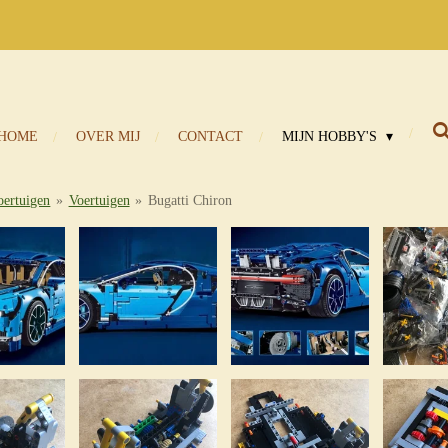
HOME
OVER MIJ
CONTACT
MIJN HOBBY'S
ertuigen
»
Voertuigen
»
Bugatti Chiron