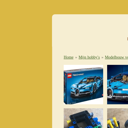
Ga
direct
naar
de
hoofdinhoud
Home
»
Mijn hobby's
»
Modelbouw vo