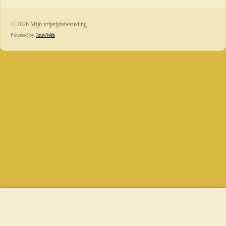
© 2026 Mijn vrijetijdsbesteding
Powered by
JouwWeb