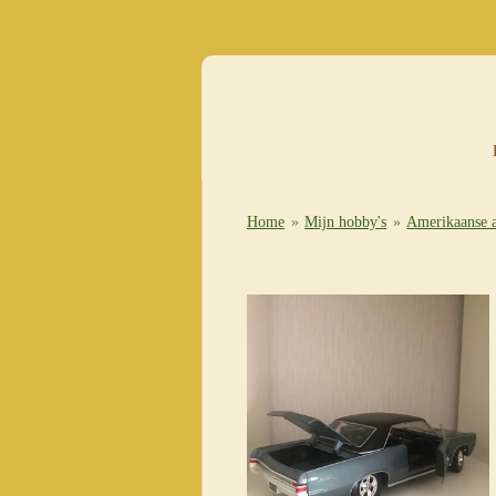
Ga
direct
naar
de
hoofdinhoud
Home
»
Mijn hobby's
»
Amerikaanse a