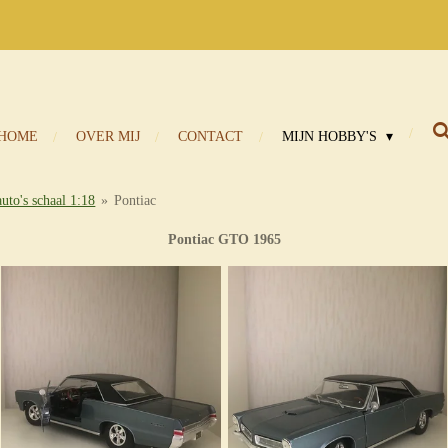
HOME
OVER MIJ
CONTACT
MIJN HOBBY'S
uto's schaal 1:18
»
Pontiac
Pontiac GTO 1965