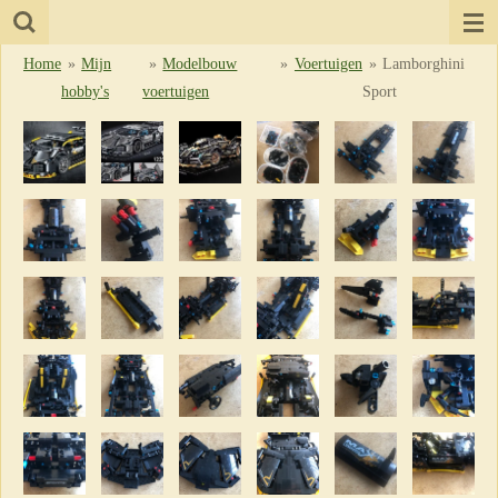
Ga
direct
Home
»
Mijn
»
Modelbouw
»
Voertuigen
»
Lamborghini
naar
hobby's
voertuigen
Sport
de
hoofdinhoud